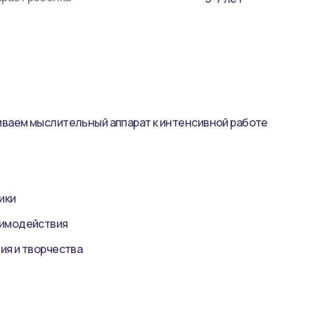
иваем мыслительный аппарат к интенсивной работе
ики
аимодействия
ия и творчества