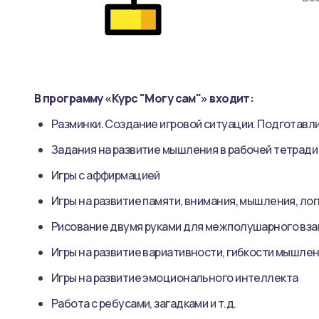
В программу «
Курс "Могу сам"
» входит:
Разминки. Создание игровой ситуации. Подготавл
Задания на развитие мышления в рабочей тетради
Игры с аффирмацией
Игры на развитие памяти, внимания, мышления, лог
Рисование двумя руками для межполушарного вз
Игры на развитие вариативности, гибкости мышлен
Игры на развитие эмоционального интеллекта
Работа с ребусами, загадками и т.д.