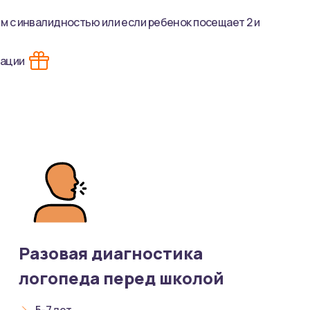
ям с инвалидностью или если ребенок посещает 2 и
ации
Разовая диагностика
логопеда перед школой
5-7 лет