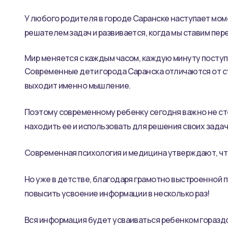
У любого родителя в городе Саранске наступает моме
решателем задач и развивается, когда мы ставим пер
Мир меняется с каждым часом, каждую минуту поступ
Современные дети города Саранска отличаются от ст
выходит именно мышление.
Поэтому современному ребенку сегодня важно не сто
находить ее и использовать для решения своих задач
Современная психология и медицина утверждают, что
Но уже в детстве, благодаря грамотно выстроенной п
повысить усвоение информации в несколько раз!
Вся информация будет усваиваться ребенком гораздо