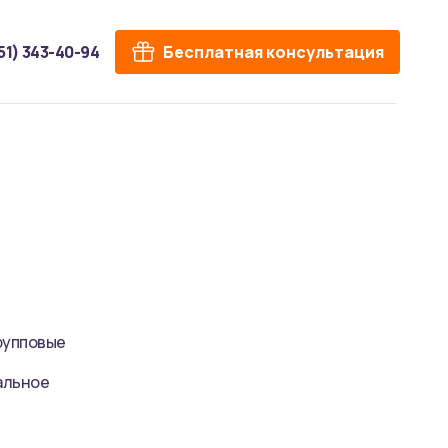
951) 343-40-94
Бесплатная консультация
рупповые
альное