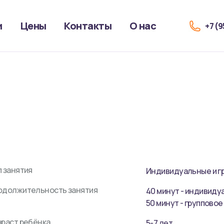
и
Цены
Контакты
О нас
+7 (
п занятия
Индивидуальные и г
одолжительность занятия
40 минут
- индивиду
50 минут
- групповое
зраст ребёнка
5-7 лет