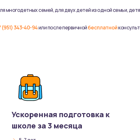
ля многодетных семей, для двух детей из одной семьи, дет
7 (951) 343-40-94
или после первичной
бесплатной
консульт
Ускоренная подготовка к
школе за 3 месяца
5-7 лет