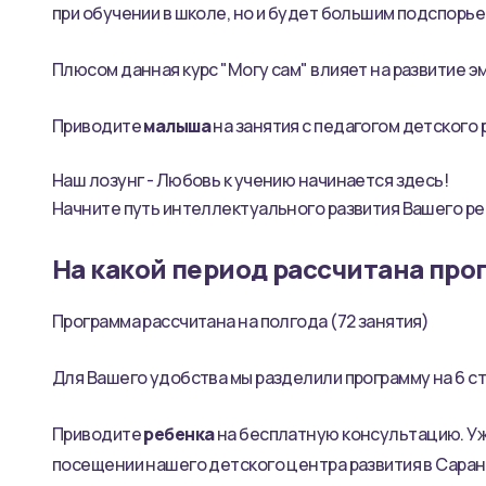
при обучении в школе, но и будет большим подспорье
Плюсом данная курс "Могу сам" влияет на развитие
Приводите
малыша
на занятия с педагогом детского 
Наш лозунг - Любовь к учению начинается здесь!
Начните путь интеллектуального развития Вашего ре
На какой период рассчитана про
Программа рассчитана на полгода (72 занятия)
Для Вашего удобства мы разделили программу на 6 сту
Приводите
ребенка
на бесплатную консультацию. Уже
посещении нашего детского центра развития в Саран