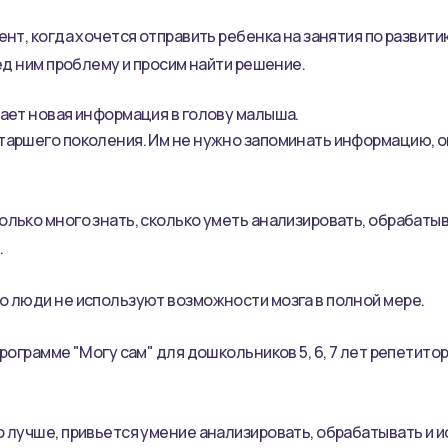
нт, когда хочется отправить ребенка на занятия по развит
ед ним проблему и просим найти решение.
ает новая информация в голову малыша.
аршего поколения. Им не нужно запоминать информацию, она
лько много знать, сколько уметь анализировать, обрабаты
.
 люди не используют возможности мозга в полной мере.
рограмме "Могу сам" для дошкольников 5, 6, 7 лет репетито
 лучше, привьется умение анализировать, обрабатывать и и