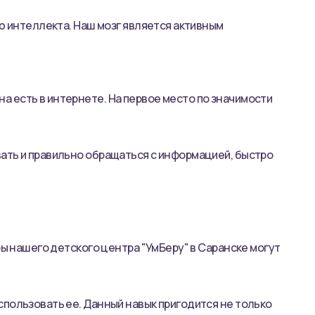
ию интеллекта. Наш мозг является активным
 есть в интернете. На первое место по значимости
вать и правильно обращаться с информацией, быстро
ры нашего детского центра "УмБеру" в Саранске могут
спользовать ее. Данный навык пригодится не только