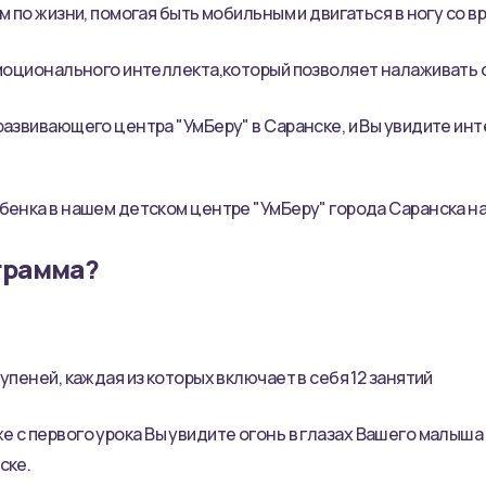
м по жизни, помогая быть мобильным и двигаться в ногу со в
 эмоционального интеллекта,который позволяет налаживать
развивающего центра "УмБеру" в Саранске, и Вы увидите инте
бенка в нашем детском центре "УмБеру" города Саранска н
грамма?
пеней, каждая из которых включает в себя 12 занятий
 с первого урока Вы увидите огонь в глазах Вашего малыш
ске.