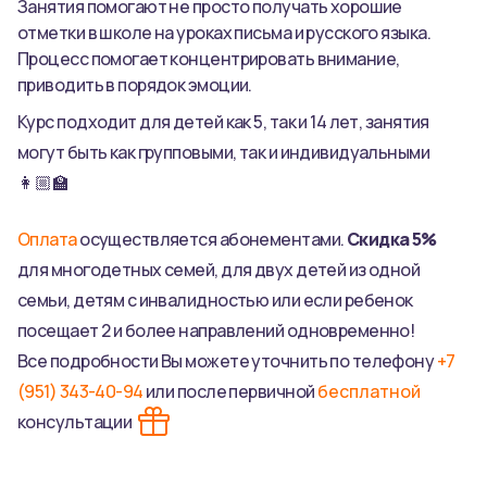
Занятия помогают не просто получать хорошие
отметки в школе на уроках письма и русского языка.
Процесс помогает концентрировать внимание,
приводить в порядок эмоции.
Курс подходит для детей как 5, так и 14 лет, занятия
могут быть как групповыми, так и индивидуальными
👩🏼‍🏫
Оплата
осуществляется абонементами.
Скидка 5%
для многодетных семей, для двух детей из одной
семьи, детям с инвалидностью или если ребенок
посещает 2 и более направлений одновременно!
Все подробности Вы можете уточнить по телефону
+7
(951) 343-40-94
или после первичной
бесплатной
консультации