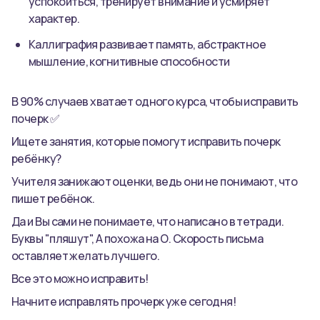
успокоиться, тренирует внимание и усмиряет
характер.
Каллиграфия развивает память, абстрактное
мышление, когнитивные способности
В 90% случаев хватает одного курса, чтобы исправить
почерк ✅
Ищете занятия, которые помогут исправить почерк
ребёнку?
Учителя занижают оценки, ведь они не понимают, что
пишет ребёнок.
Да и Вы сами не понимаете, что написано в тетради.
Буквы "пляшут", А похожа на О. Скорость письма
оставляет желать лучшего.
Все это можно исправить!
Начните исправлять прочерк уже сегодня!