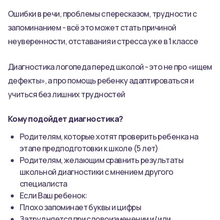
Ошибки в речи, проблемы с пересказом, трудности с
запоминанием - всё это может стать причиной
неуверенности, отставания и стресса уже в 1 классе
Диагностика логопеда перед школой - это не про «ищем
дефекты», а про помощь ребенку адаптироваться и
учиться без лишних трудностей
Кому подойдет диагностика?
Родителям, которые хотят проверить ребенка на
этапе предподготовки к школе (5 лет)
Родителям, желающим сравнить результаты
школьной диагностики с мнением другого
специалиста
Если Ваш ребенок:
Плохо запоминает буквы и цифры
Затрудняется при словоизменении и/ или