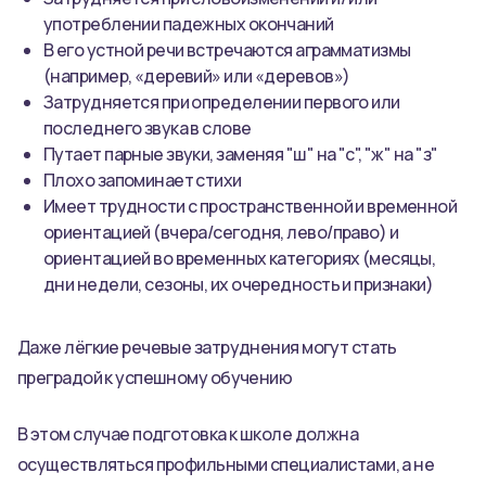
употреблении падежных окончаний
В его устной речи встречаются аграмматизмы
(например, «деревий» или «деревов»)
Затрудняется при определении первого или
последнего звука в слове
Путает парные звуки, заменяя "ш" на "с", "ж" на "з"
Плохо запоминает стихи
Имеет трудности с пространственной и временной
ориентацией (вчера/сегодня, лево/право) и
ориентацией во временных категориях (месяцы,
дни недели, сезоны, их очередность и признаки)
Даже лёгкие речевые затруднения могут стать
преградой к успешному обучению
В этом случае подготовка к школе должна
осуществляться профильными специалистами, а не